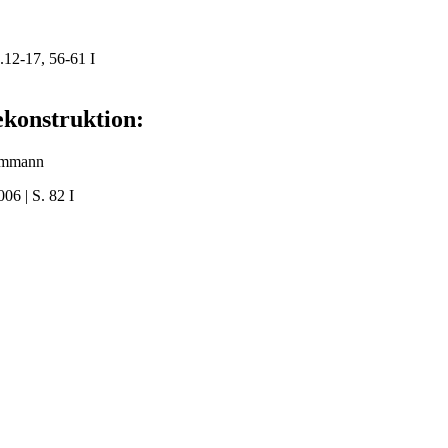
.12-17, 56-61 I
ekonstruktion:
timmann
06 | S. 82 I