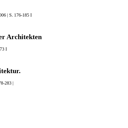
06 | S. 176-185 I
ner Architekten
73 I
tektur.
78-283 |