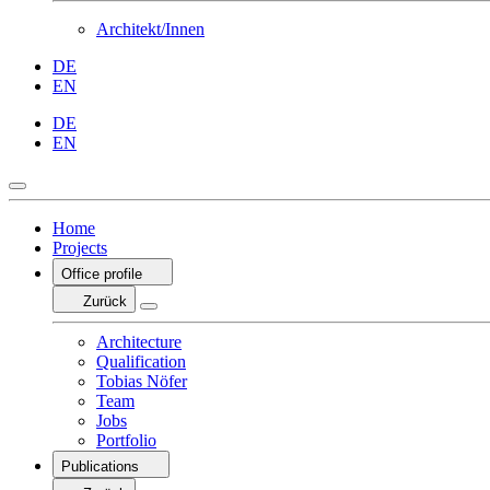
Architekt/Innen
DE
EN
DE
EN
Home
Projects
Office profile
Zurück
Architecture
Qualification
Tobias Nöfer
Team
Jobs
Portfolio
Publications