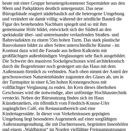
heute mit einer Gruppe heruntergekommener Supermärkte aus den
90ern und Parkplätzen deutlich untergenutzt. Das neue
Bürogebäude reagiert städtebaulich auf die heterogene Umgebung
und verändert sie damit völlig: während der nördliche Bauteil die
Figur des bestehenden Nachbarn spiegelt und so mit ihm
gemeinsame Höfe bildet, entwickelt sich der Südteil an den
spektakulär über- und untereinander verlaufenden Straßen- und
Bahnviadukten zu einem 55m hohen Turm. Das stark plastische
Bauvolumen bildet zu allen Seiten unterschiedliche Räume - im
Kontrast dazu wird die Fassade aus hellem Kalkstein mit
großflächigen außenbündigen Verglasungen sehr flach ausgebildet.
Die Schwere des massiven Sockelgeschosses wird architektonisch
durch die Bogenfenster noch gesteigert um das Haus mit dem
Außenraum förmlich zu verbinden. Nach oben nimmt der Anteil der
geschossweisen Natursteinbänder zugunsten des Glases ab, um in
der Turmspitze in einer 6,5m hohen Kronengeschoss mit
vollflächiger Verglasung zu enden. Im Kern dieses überhohen
Geschosses wird die notwendige, aber unförmige Hochhaustechnik
versteckt. Neben der Büronutzung finden sich im Haus
Künstlerateliers, ein öffentlich vom Friedrich-Krause-Ufer
zugängliches Café, ein Restaurantbereich und eine
Kindertagesstätte. In dieser von Verkehrstrassen geprägten
Umgebung liegt besonderes Augenmerk auf einer sorgfältigen
Außenraumgestaltung, die mit Dachterrassen, begrünten Innenhöfen
und einem „Waldbiotop“ im Norden vielfältige Freiraumnutzungen