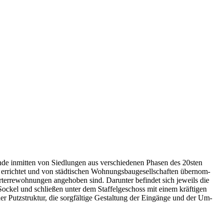
­de in­mit­ten von Sied­lun­gen aus ver­schie­de­nen Pha­sen des 20s­ten
, er­rich­tet und von städ­ti­schen Woh­nungs­bau­ge­sell­schaf­ten über­nom­
rre­woh­nun­gen an­ge­ho­ben sind. Dar­un­ter be­fin­det sich je­weils die
 So­ckel und schlie­ßen un­ter dem Staf­fel­ge­schoss mit ei­nem kräf­ti­gen
r Putz­struk­tur, die sorg­fäl­ti­ge Ge­stal­tung der Ein­gän­ge und der Um­