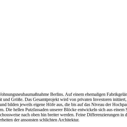
oh­nungs­neu­bau­maß­nah­me Ber­lins. Auf ei­nem ehe­ma­li­gen Fa­brik­ge­län
ät und Grö­ße. Das Ge­samt­pro­jekt wird von pri­va­ten In­ves­to­ren in­iti­iert
 bil­den je­weils ei­ge­ne Hö­fe aus, die bis auf das Ni­veau der Hoch­par­te
ern. Die hel­len Putz­fas­sa­den un­se­rer Blö­cke ent­wi­ckeln sich aus ei­nem
oss­wei­se nach oben hin brei­ter wer­den. Fei­ne Dif­fe­ren­zie­run­gen in de
hei­ten der an­sons­ten schlich­ten Ar­chi­tek­tur.