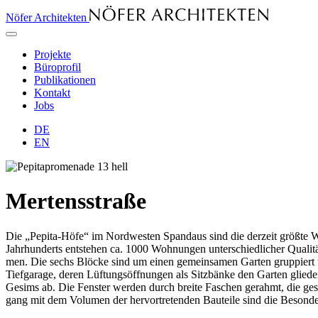
Nöfer Architekten
Projekte
Büroprofil
Publikationen
Kontakt
Jobs
DE
EN
Mertensstraße
Die „Pe­pi­ta-​Hö­fe“ im Nord­wes­ten Span­d­aus sind die der­zeit größ­te W
Jahr­hun­derts ent­ste­hen ca. 1000 Woh­nun­gen un­ter­schied­li­cher Qua­li­t
men. Die sechs Blö­cke sind um ei­nen ge­mein­sa­men Gar­ten grup­piert und
Tief­ga­ra­ge, de­ren Lüf­tungs­öff­nun­gen als Sitz­bän­ke den Gar­ten glie­d
Ge­sims ab. Die Fens­ter wer­den durch brei­te Fa­schen ge­rahmt, die ge­sch
gang mit dem Vo­lu­men der her­vor­tre­ten­den Bau­tei­le sind die Be­son­der­