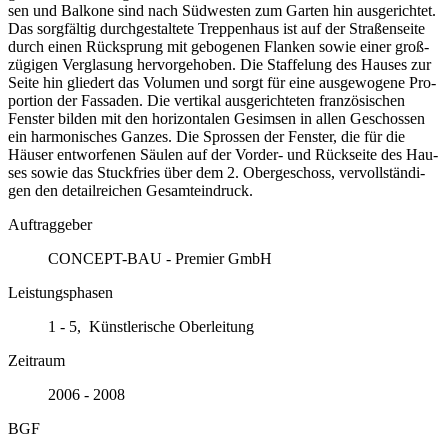
sen und Bal­ko­ne sind nach Süd­wes­ten zum Gar­ten hin aus­ge­rich­tet.
Das sorg­fäl­tig durch­ge­stal­te­te Trep­pen­haus ist auf der Stra­ßen­sei­te
durch ei­nen Rück­sprung mit ge­bo­ge­nen Flan­ken so­wie ei­ner groß­
zü­gi­gen Ver­gla­sung her­vor­ge­ho­ben. Die Staf­fe­lung des Hau­ses zur
Sei­te hin glie­dert das Vo­lu­men und sorgt für ei­ne aus­ge­wo­ge­ne Pro­
por­ti­on der Fas­sa­den. Die ver­ti­kal aus­ge­rich­te­ten fran­zö­si­schen
Fens­ter bil­den mit den ho­ri­zon­ta­len Ge­sim­sen in al­len Ge­schos­sen
ein har­mo­ni­sches Gan­zes. Die Spros­sen der Fens­ter, die für die
Häu­ser ent­wor­fe­nen Säu­len auf der Vor­der-​ und Rück­sei­te des Hau­
ses so­wie das Stuck­fries über dem 2. Ober­ge­schoss, ver­voll­stän­di­
gen den de­tail­rei­chen Ge­samt­ein­druck.
Auftraggeber
CONCEPT-BAU - Premier GmbH
Leistungsphasen
1 - 5, Künstlerische Oberleitung
Zeitraum
2006 - 2008
BGF