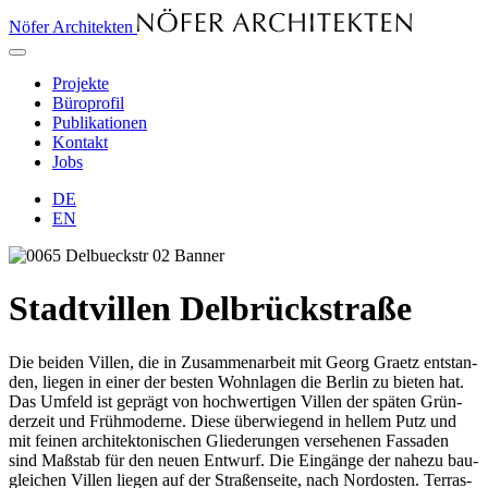
Nöfer Architekten
Projekte
Büroprofil
Publikationen
Kontakt
Jobs
DE
EN
Stadtvillen Delbrückstraße
Die bei­den Vil­len, die in Zu­sam­men­ar­beit mit Ge­org Graetz ent­stan­
den, lie­gen in ei­ner der bes­ten Wohn­la­gen die Ber­lin zu bie­ten hat.
Das Um­feld ist ge­prägt von hoch­wer­ti­gen Vil­len der spä­ten Grün­
der­zeit und Früh­mo­der­ne. Die­se über­wie­gend in hel­lem Putz und
mit fei­nen ar­chi­tek­to­ni­schen Glie­de­run­gen ver­se­he­nen Fas­sa­den
sind Maß­stab für den neu­en Ent­wurf. Die Ein­gän­ge der na­he­zu bau­
glei­chen Vil­len lie­gen auf der Stra­ßen­sei­te, nach Nord­os­ten. Ter­ras­